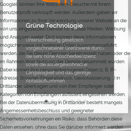
Google), können Ihre Webseiten-Besuche mit Ihrem
Benutzerprofil verknüpft werden. Außerdem geben wir
Informationen zu Ihrer Verwendung unserer Website an die
Grüne Technologie
von uns eingesetzten Dienste für soziale Medien, Werbung
und Analysen weiter. Dort können diese Informationen
Unterschreitung gesetzlich
möglicherweise mit weiteren Daten zusammengeführt
vorgeschriebener Grenzwerte durch
werden, die Sie diesen Diensten bereitgestellt haben oder die
die sehr hohe Abscheideeffizienz
im Rahmen Ihrer Nutzung der Dienste gesammelt wurden.
sowie die außergewöhnliche
Dabei können Ihre personenbezogenen Daten (z. B. IP-
Langlebigkeit und das geringe
Adresse, Browser-Fingerabdruck, Geolokalisierung ...) in
Abfallaufkommen.
Drittländer übertragen und von [hier Empfänger oder
Kategorien von Empfängern auflisten] eingesehen werden.
Bei der Datenübermittlung in Drittländer besteht mangels
Angemessenheitsbeschluss und geeigneter
Sicherheitsvorkehrungen ein Risiko, dass Behörden diese
Daten einsehen, ohne dass Sie darüber informiert werden