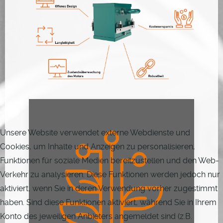
Unsere Website verwendet externe Webdienste und
Cookies, um Inhalte und Anzeigen zu personalisieren,
Funktionen für soziale Medien bereitzustellen und den Web-
Verkehr zu analysieren. Diese Funktionen werden jedoch nur
aktiviert, wenn Sie in deren Verwendung vorher zugestimmt
haben. Sind diese Funktionen aktiviert, während Sie in Ihrem
Konto des jeweiligen Anbieters angemeldet sind (z.B.