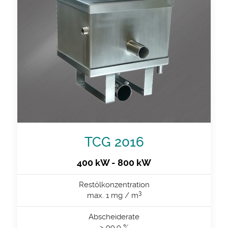
TCG 2016
400 kW - 800 kW
Restölkonzentration
3
max. 1 mg / m
Abscheiderate
> 99.9 %