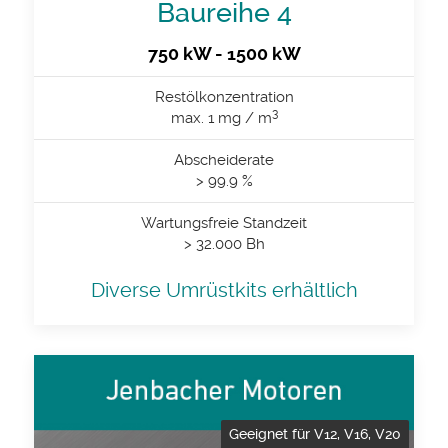
Baureihe 4
750 kW - 1500 kW
Restölkonzentration
3
max. 1 mg / m
Abscheiderate
> 99.9 %
Wartungsfreie Standzeit
> 32.000 Bh
Diverse Umrüstkits erhältlich
Geeignet für V12, V16, V20