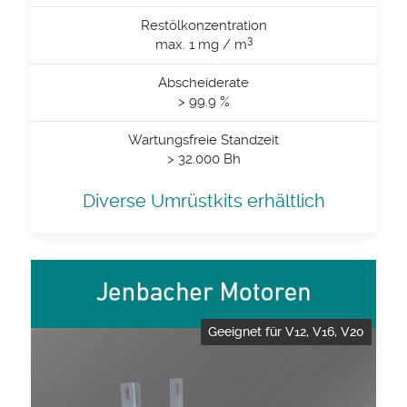
Restölkonzentration
3
max. 1 mg / m
Abscheiderate
> 99.9 %
Wartungsfreie Standzeit
> 32.000 Bh
Diverse Umrüstkits erhältlich
Geeignet für V12, V16, V20