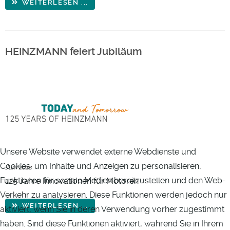
WEITERLESEN ...
HEINZMANN feiert Jubiläum
Unsere Website verwendet externe Webdienste und
Cookies, um Inhalte und Anzeigen zu personalisieren,
Juni 2022
Funktionen für soziale Medien bereitzustellen und den Web-
125 Jahre Innovationen für Motoren
Verkehr zu analysieren. Diese Funktionen werden jedoch nur
WEITERLESEN ...
aktiviert, wenn Sie in deren Verwendung vorher zugestimmt
haben. Sind diese Funktionen aktiviert, während Sie in Ihrem